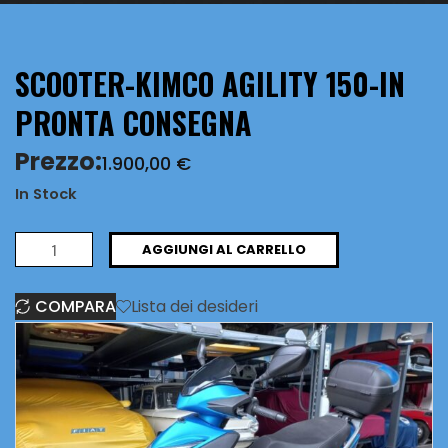
SCOOTER-KIMCO AGILITY 150-IN
PRONTA CONSEGNA
Prezzo:
1.900,00
€
In Stock
SCOOTER-
AGGIUNGI AL CARRELLO
KIMCO
COMPARA
Lista dei desideri
AGILITY
150-
IN
PRONTA