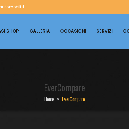
utomobili.it
SI SHOP
GALLERIA
OCCASIONI
SERVIZI
CO
EverCompare
Home
>
EverCompare