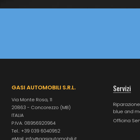
Servizi
GASI AUTOMOBILI S.R.L.
Via Monte Rosa, 11
Riparazione
20863 - Concorezzo (MB)
blue and m
ITALIA
Officina Ser
P.IVA: 08956920964
Tel.: +39 039 6040952
eMail: info@gasiautomobili.it