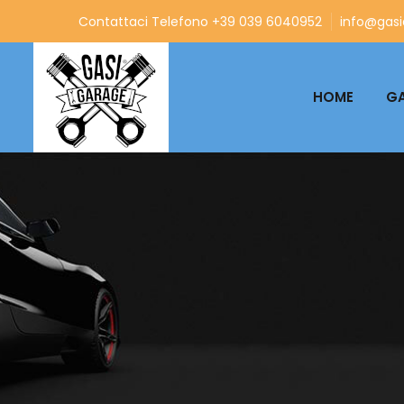
Contattaci Telefono +39 039 6040952
info@gasia
HOME
GA