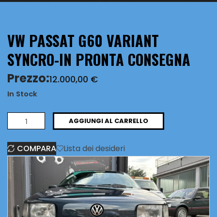
VW PASSAT G60 VARIANT
SYNCRO-IN PRONTA CONSEGNA
Prezzo:
12.000,00
€
In Stock
VW
AGGIUNGI AL CARRELLO
PASSAT
COMPARA
Lista dei desideri
g60
VARIANT
SYNCRO-
IN