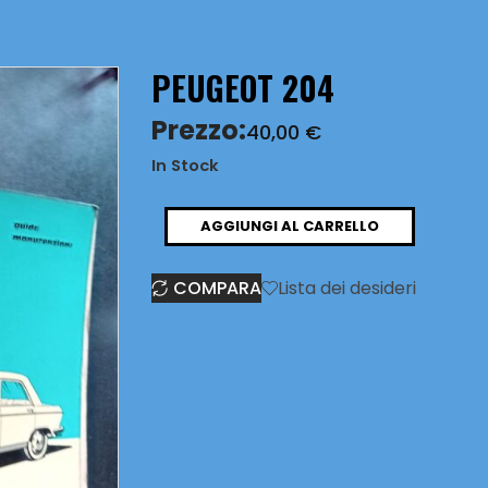
PEUGEOT 204
Prezzo:
40,00
€
In Stock
PEUGEOT
AGGIUNGI AL CARRELLO
204
COMPARA
Lista dei desideri
quantità