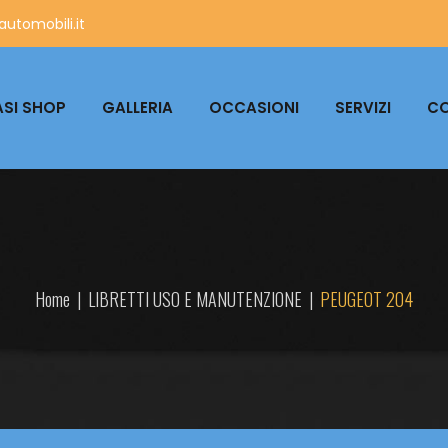
utomobili.it
SI SHOP
GALLERIA
OCCASIONI
SERVIZI
CO
Home
|
LIBRETTI USO E MANUTENZIONE
|
PEUGEOT 204