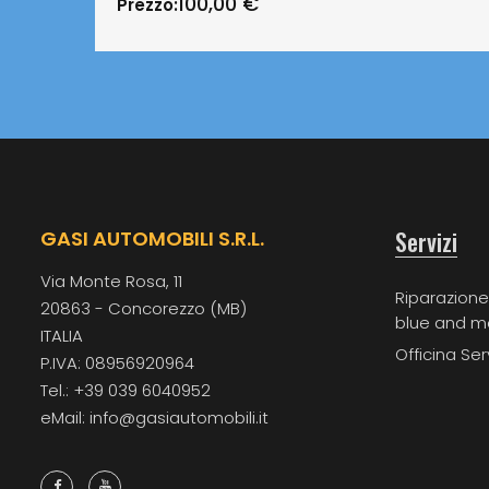
100,00
€
Prezzo:
Servizi
GASI AUTOMOBILI S.R.L.
Via Monte Rosa, 11
Riparazione
20863 - Concorezzo (MB)
blue and m
ITALIA
Officina Ser
P.IVA: 08956920964
Tel.: +39 039 6040952
eMail: info@gasiautomobili.it