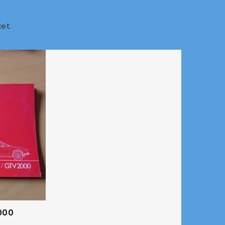
et.
000
ALF