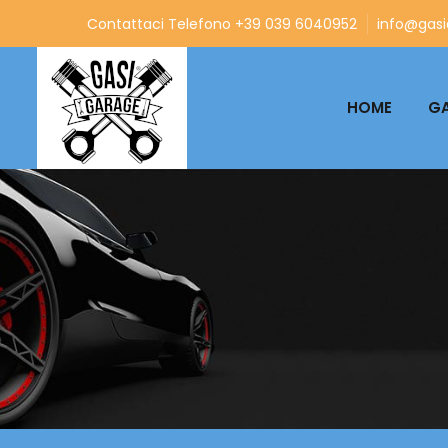
Contattaci Telefono +39 039 6040952
info@gasia
HOME
GA