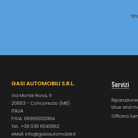
Sh
Servizi
GASI AUTOMOBILI S.R.L.
Via Monte Rosa, 11
Riparazione
20863 - Concorezzo (MB)
blue and m
ITALIA
Officina Ser
P.IVA: 08956920964
Tel.: +39 039 6040952
eMail: info@gasiautomobili.it