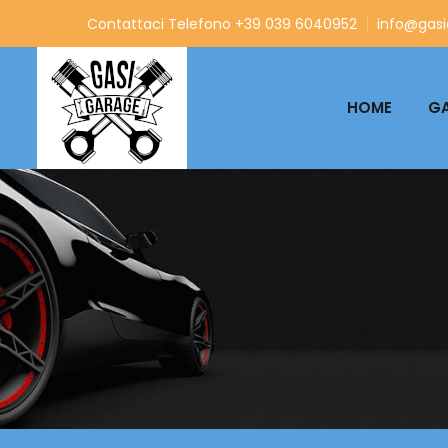
Contattaci Telefono +39 039 6040952
info@gasia
HOME
GA