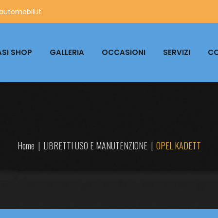
utomobili.it
SI SHOP
GALLERIA
OCCASIONI
SERVIZI
CO
Home
|
LIBRETTI USO E MANUTENZIONE
|
OPEL KADETT