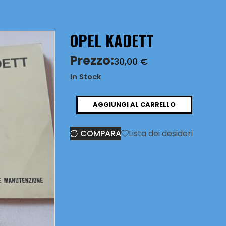
OPEL KADETT
Prezzo:
30,00
€
In Stock
OPEL
AGGIUNGI AL CARRELLO
KADETT
COMPARA
Lista dei desideri
quantità