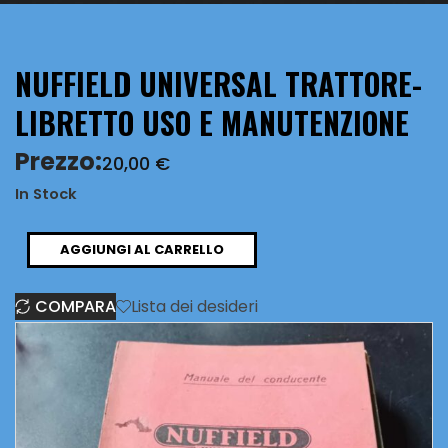
NUFFIELD UNIVERSAL TRATTORE-
LIBRETTO USO E MANUTENZIONE
Prezzo:
20,00
€
In Stock
NUFFIELD
AGGIUNGI AL CARRELLO
UNIVERSAL
COMPARA
Lista dei desideri
TRATTORE-
LIBRETTO
USO
E