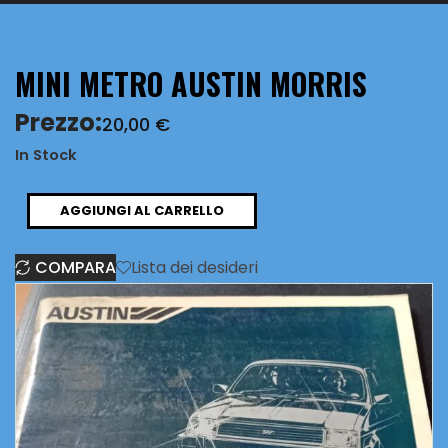
MINI METRO AUSTIN MORRIS
Prezzo:
20,00
€
In Stock
MINI
AGGIUNGI AL CARRELLO
METRO
COMPARA
Lista dei desideri
AUSTIN
MORRIS
quantità