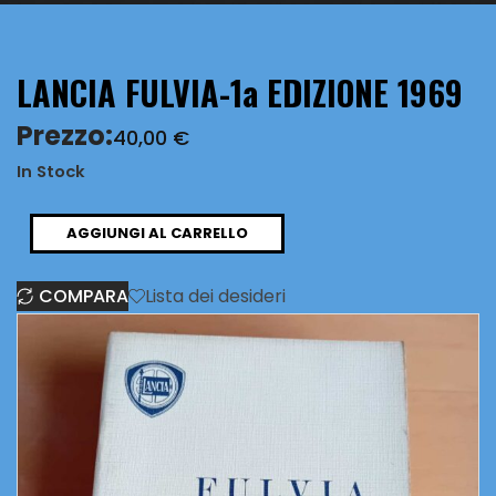
LANCIA FULVIA-1a EDIZIONE 1969
Prezzo:
40,00
€
In Stock
LANCIA
AGGIUNGI AL CARRELLO
FULVIA-
COMPARA
Lista dei desideri
1a
EDIZIONE
1969
quantità