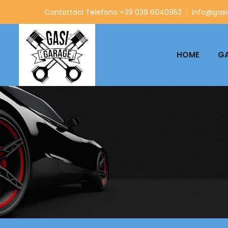
Contattaci Telefono +39 039 6040952
info@gasia
HOME
GA