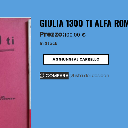
GIULIA 1300 TI ALFA RO
Prezzo:
100,00
€
In Stock
GIULIA
AGGIUNGI AL CARRELLO
1300
COMPARA
Lista dei desideri
TI
ALFA
ROMEO
quantità