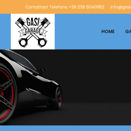
Contattaci Telefono +39 039 6040952
info@gasia
HOME
GA