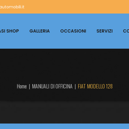
utomobili.it
SI SHOP
GALLERIA
OCCASIONI
SERVIZI
CO
Home
|
MANUALI DI OFFICINA
|
FIAT MODELLO 128