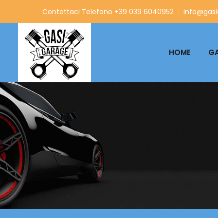
Contattaci Telefono +39 039 6040952
info@gasia
HOME
GA