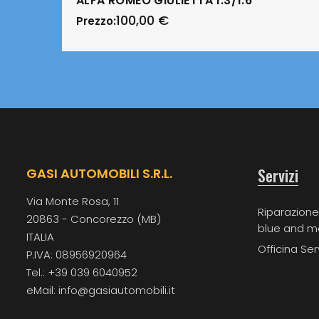
ALFA ROMEO GIULIETTA 1.3/1.6
100,00
€
Prezzo:
Servizi
GASI AUTOMOBILI S.R.L.
Via Monte Rosa, 11
Riparazione
20863 - Concorezzo (MB)
blue and m
ITALIA
Officina Ser
P.IVA: 08956920964
Tel.: +39 039 6040952
eMail: info@gasiautomobili.it