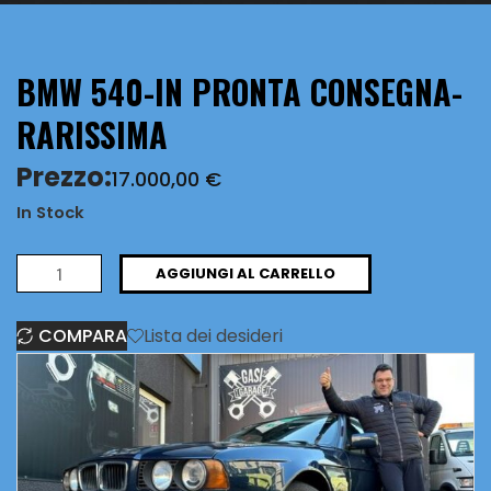
BMW 540-IN PRONTA CONSEGNA-
RARISSIMA
Prezzo:
17.000,00
€
In Stock
BMW
AGGIUNGI AL CARRELLO
540-
COMPARA
Lista dei desideri
IN
PRONTA
CONSEGNA-
RARISSIMA